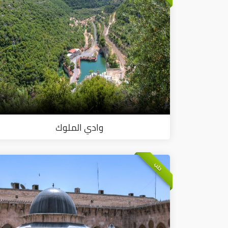
وادي الملوك
حلب