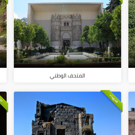
المتحف الوطني
السويداء
دم