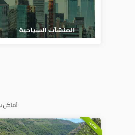
أماكن س
اللاذقية