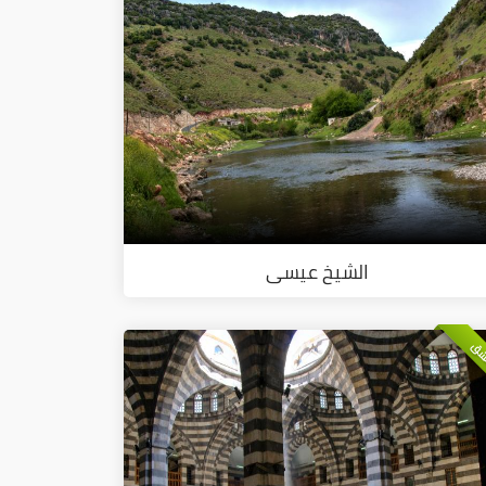
الشيخ عيسى
شق