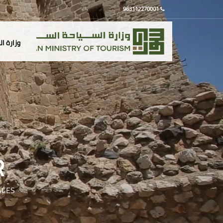
963112270001
وزارة ا
R
ACES