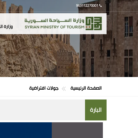
963112270001
وزارة ا
الصفحة الرئيسية
جولات افتراضية
البارة