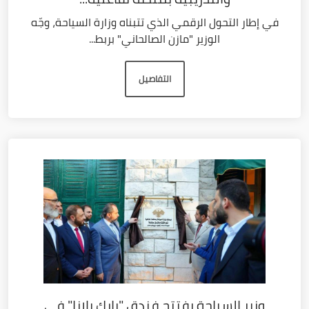
في إطار التحول الرقمي الذي تتبناه وزارة السياحة، وجّه
الوزير "مازن الصالحاني" بربط...
التفاصيل
وزير السياحة يفتتح فندق "بارك بلازا" في