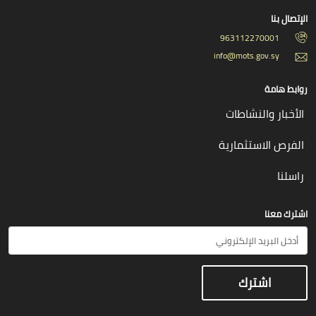
الإتصال بنا
963112270001
info@mots.gov.sy
روابط هامة
الأخبار والنشاطات
الفرص الاستثمارية
راسلنا
اشترك معنا