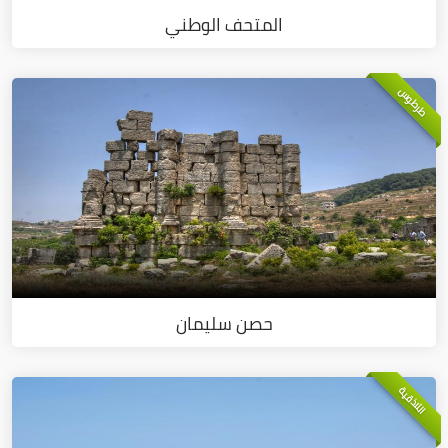
المتحف الوطني
طرطوس
حصن سليمان
اللاذقية