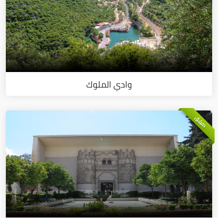
وادي الملوك
دمشق