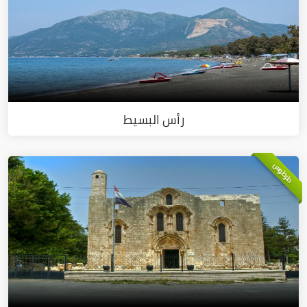
رأس البسيط
طرطوس