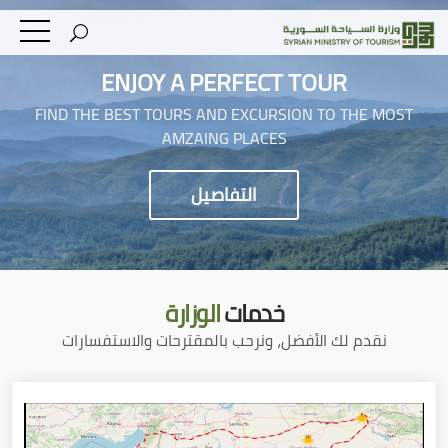
ENJOY A PERFECT TOUR
FIND THE BEST TOURS AND EXCURSION TO THE MOST
AMZAING PLACES
التفاصيل
خدمات
الوزارة
نقدم لك الأفضل، ونرحب بالمقترحات والاستفسارات