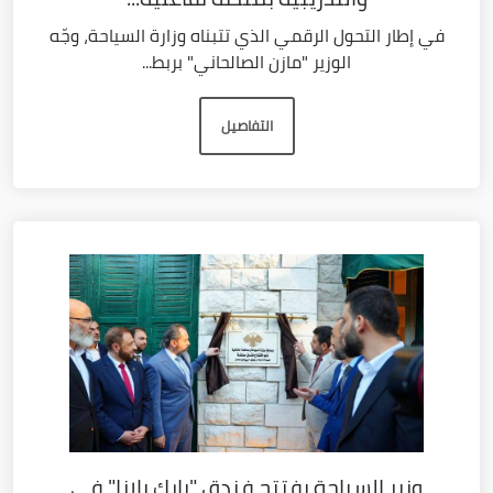
في إطار التحول الرقمي الذي تتبناه وزارة السياحة، وجّه
الوزير "مازن الصالحاني" بربط...
التفاصيل
وزير السياحة يفتتح فندق "بارك بلازا" في