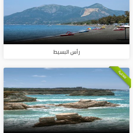
رأس البسيط
اللاذقية