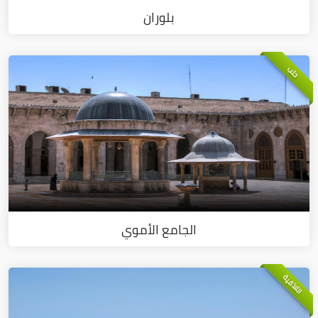
بلوران
حلب
الجامع الأموي
اللاذقية