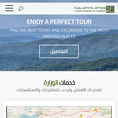
ENJOY A PERFECT TOUR
FIND THE BEST TOURS AND EXCURSION TO THE MOST
AMZAING PLACES
التفاصيل
خدمات
الوزارة
نقدم لك الأفضل، ونرحب بالمقترحات والاستفسارات