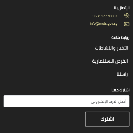
الإتصال بنا
963112270001
info@mots.gov.sy
روابط هامة
الأخبار والنشاطات
الفرص الاستثمارية
راسلنا
اشترك معنا