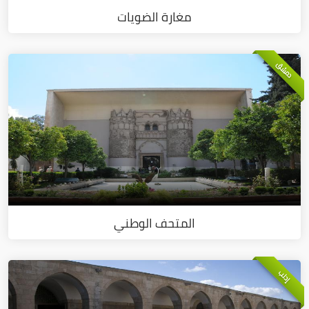
مغارة الضويات
دمشق
المتحف الوطني
إدلب