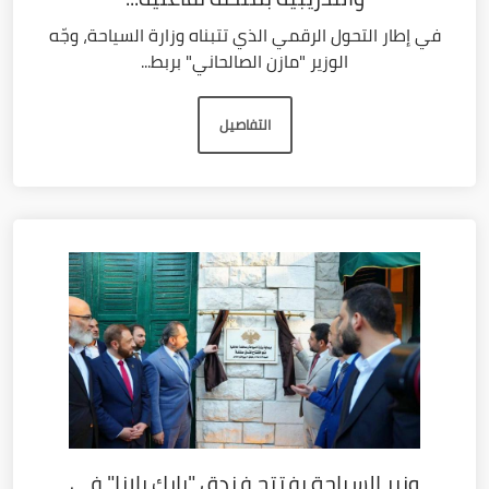
في إطار التحول الرقمي الذي تتبناه وزارة السياحة، وجّه
الوزير "مازن الصالحاني" بربط...
التفاصيل
وزير السياحة يفتتح فندق "بارك بلازا" في