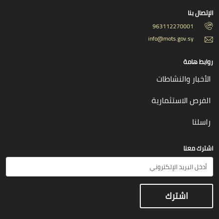
الإتصال بنا
963112270001
info@mots.gov.sy
روابط هامة
الأخبار والنشاطات
الفرص الاستثمارية
راسلنا
اشترك معنا