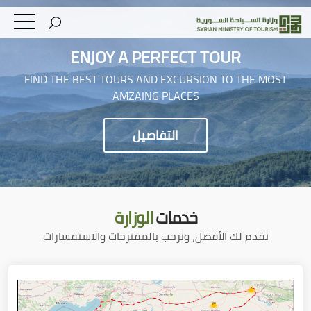
ENJOY A PERFECT TOUR
FIND THE BEST TOURS AND EXCURSION TO THE MOST
AMZAING PLACES
التفاصيل
خدمات
الوزارة
نقدم لك الأفضل، ونرحب بالمقترحات والاستفسارات