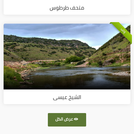
متحف طرطوس
إدلب
الشيخ عيسى
عرض الكل