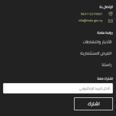
الإتصال بنا
963112270001
info@mots.gov.sy
روابط هامة
الأخبار والنشاطات
الفرص الاستثمارية
راسلنا
اشترك معنا