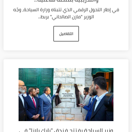
في إطار التحول الرقمي الذي تتبناه وزارة السياحة، وجّه
الوزير "مازن الصالحاني" بربط...
التفاصيل
وزير السياحة يفتتح فندق "بارك بلازا" في