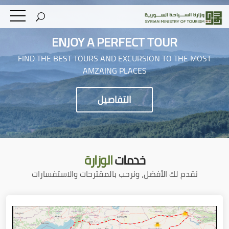
ENJOY A PERFECT TOUR
FIND THE BEST TOURS AND EXCURSION TO THE MOST
AMZAING PLACES
التفاصيل
خدمات
الوزارة
نقدم لك الأفضل، ونرحب بالمقترحات والاستفسارات