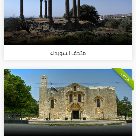
متحف السويداء
طرطوس