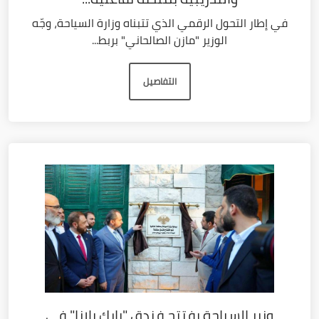
في إطار التحول الرقمي الذي تتبناه وزارة السياحة، وجّه
الوزير "مازن الصالحاني" بربط...
التفاصيل
وزير السياحة يفتتح فندق "بارك بلازا" في