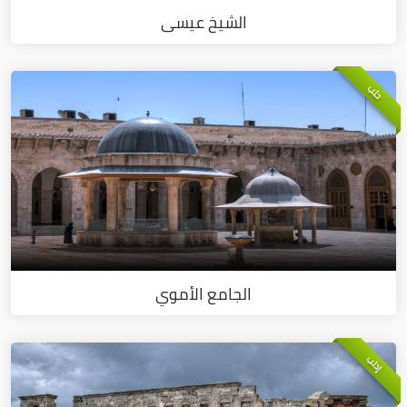
الشيخ عيسى
حلب
الجامع الأموي
إدلب