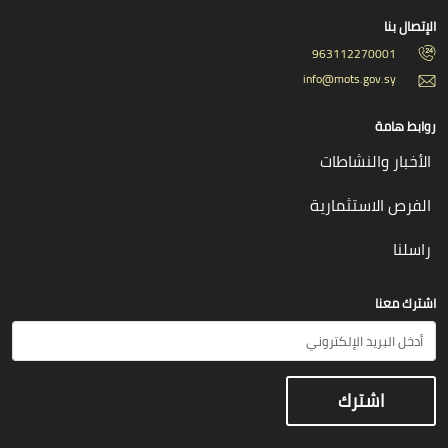
الإتصال بنا
963112270001
info@mots.gov.sy
روابط هامة
الأخبار والنشاطات
الفرص الاستثمارية
راسلنا
اشترك معنا