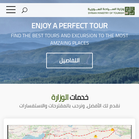
ENJOY A PERFECT TOUR
FIND THE BEST TOURS AND EXCURSION TO THE MOST
AMZAING PLACES
التفاصيل
خدمات
الوزارة
نقدم لك الأفضل، ونرحب بالمقترحات والاستفسارات