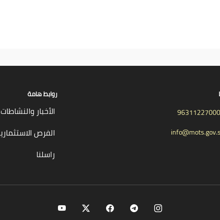
روابط هامة
الأخبار والنشاطات
9631122700
الفرص الاستثماري
info@mots.gov.
راسلنا