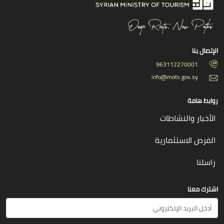
الإتصال بنا
963112270001
info@mots.gov.sy
روابط هامة
الأخبار والنشاطات
الفرص الاستثمارية
راسلنا
اشترك معنا