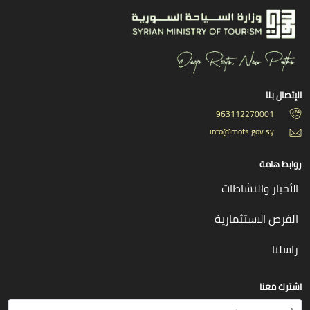
الإتصال بنا
963112270001
info@mots.gov.sy
روابط هامة
الأخبار والنشاطات
الفرص الاستثمارية
راسلنا
اشترك معنا