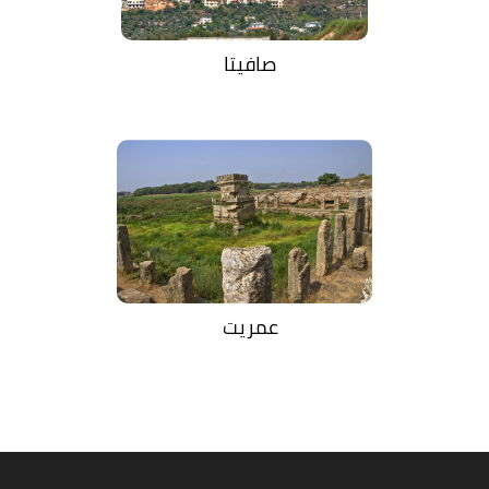
صافيتا
عمريت