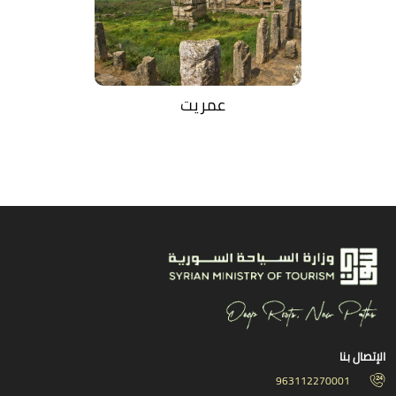
عمريت
الإتصال بنا
963112270001