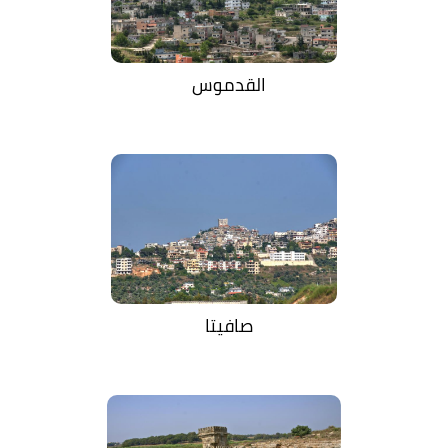
القدموس
صافيتا