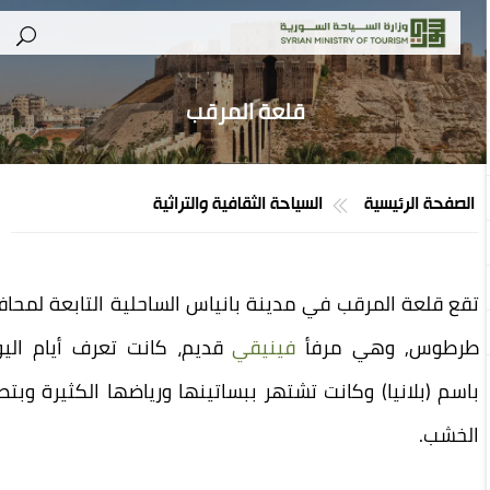
قلعة المرقب
صفحة الرئيسية
السياحة الثقافية والتراثية
 قلعة المرقب في مدينة بانياس الساحلية التابعة لمحافظة
طوس, وهي مرفأ
فينيقي
قديم، كانت تعرف أيام اليونان
م (بلانيا) وكانت تشتهر ببساتينها ورياضها الكثيرة وبتصدير
خشب.