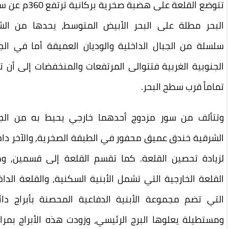
تتوضع القلعة على هضبة صخرية بركانية ترتفع 360م عن سطح
بحر مطلة على البحر الأبيض المتوسط، يحدها من الشرق
سلة من الجبال الداخلية والوديان العميقة أما في الجهة
نوبية الغربية فتتوالى المرتفعات والمنخفضات إلى أن تزول
ماً قرب سطح البحر
.
تألف من سور مزدوج أحدهما خارجي يحيط به من الجهة
رقية خندق عميق محفور في الطبقة الصخرية, والآخر داخلي
يادة تحصين القلعة. كما تقسم القلعة إلى قسمين, وهما
لعة الخارجية التي تشمل الأبنية السكنية, والقلعة الداخلية
تي تضم مجموعة الأبنية الدفاعية المحصنة بأبراج دائرية
تطيلة يعلوها البرج الرئيسي، وزودت هذه الأبراج بمرامي