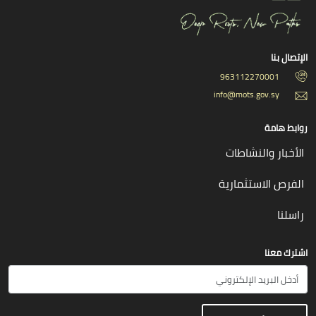
الإتصال بنا
963112270001
info@mots.gov.sy
روابط هامة
الأخبار والنشاطات
الفرص الاستثمارية
راسلنا
اشترك معنا