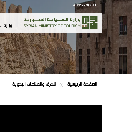
963112270001
وزارة ا
الصفحة الرئيسية
الحرف والصناعات اليدوية