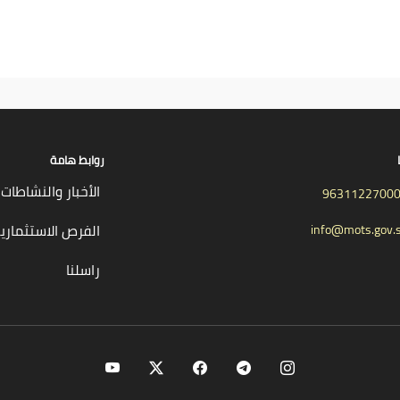
روابط هامة
الأخبار والنشاطات
9631122700
الفرص الاستثماري
info@mots.gov.
راسلنا