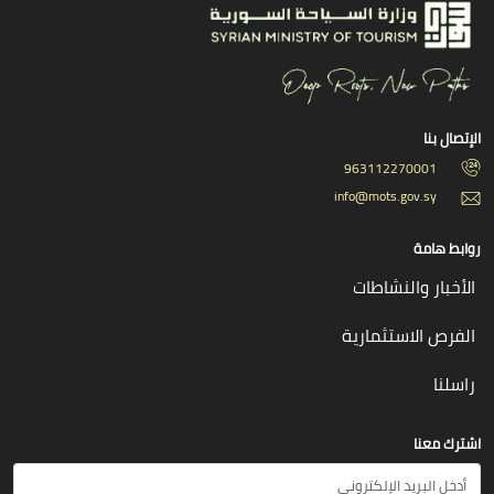
الإتصال بنا
963112270001
info@mots.gov.sy
روابط هامة
الأخبار والنشاطات
الفرص الاستثمارية
راسلنا
اشترك معنا