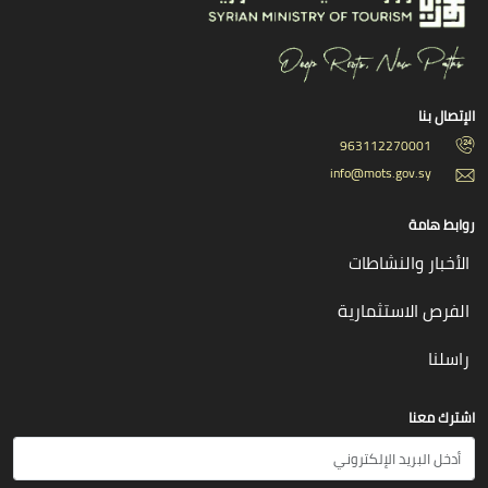
الإتصال بنا
963112270001
info@mots.gov.sy
روابط هامة
الأخبار والنشاطات
الفرص الاستثمارية
راسلنا
اشترك معنا