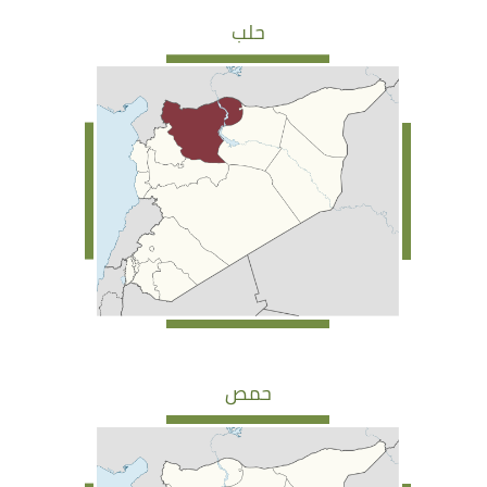
حلب
حمص