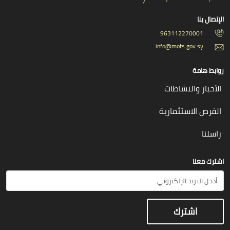
الإتصال بنا
963112270001
info@mots.gov.sy
روابط هامة
الأخبار والنشاطات
الفرص الاستثمارية
راسلنا
اشترك معنا