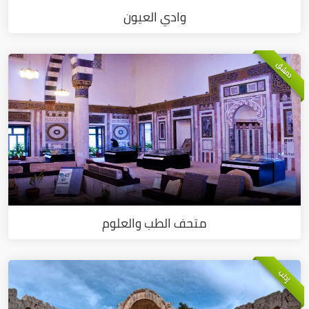
وادي العيون
دمشق
متحف الطب والعلوم
إدلب