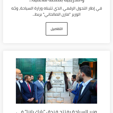
في إطار التحول الرقمي الذي تتبناه وزارة السياحة، وجّه
الوزير "مازن الصالحاني" بربط...
التفاصيل
وزير السياحة يفتتح فندق "بارك بلازا" في