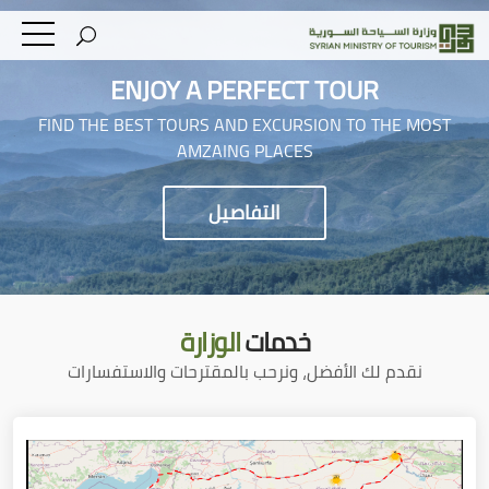
ENJOY A PERFECT TOUR
FIND THE BEST TOURS AND EXCURSION TO THE MOST
AMZAING PLACES
التفاصيل
خدمات
الوزارة
نقدم لك الأفضل، ونرحب بالمقترحات والاستفسارات