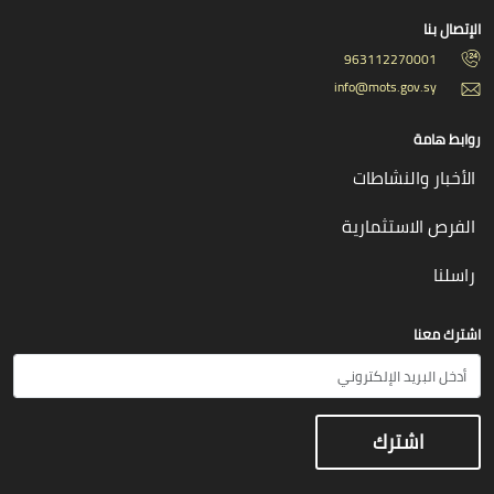
الإتصال بنا
963112270001
info@mots.gov.sy
روابط هامة
الأخبار والنشاطات
الفرص الاستثمارية
راسلنا
اشترك معنا