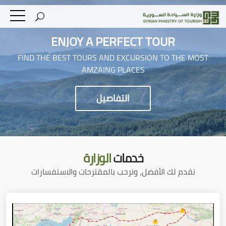
ENJOY A PERFECT TOUR
FIND THE BEST TOURS AND EXCURSION TO THE MOST
AMZAING PLACES
التفاصيل
خدمات
الوزارة
نقدم لك الأفضل، ونرحب بالمقترحات والاستفسارات