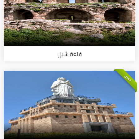
قلعة شيزر
حمص