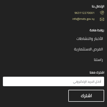
الإتصال بنا
963112270001
info@mots.gov.sy
روابط هامة
الأخبار والنشاطات
الفرص الاستثمارية
راسلنا
اشترك معنا