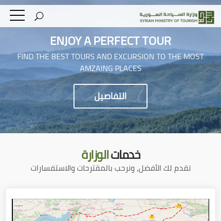
ENJOY A PERFECT TOUR
FIND THE BEST TOURS AND EXCURSION TO THE MOST
AMZAING PLACES
التفاصيل
خدمات
الوزارة
نقدم لك الأفضل، ونرحب بالمقترحات والاستفسارات