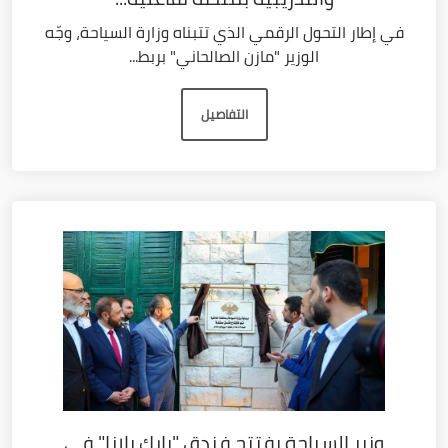
في إطار التحول الرقمي الذي تتبناه وزارة السياحة، وجّه
الوزير "مازن الصالحاني" بربط...
التفاصيل
وزير السياحة يفتتح فندق "بارك بلازا" في