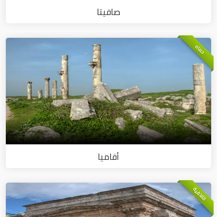
صافيتا
حماه
أفاميا
اللاذقية