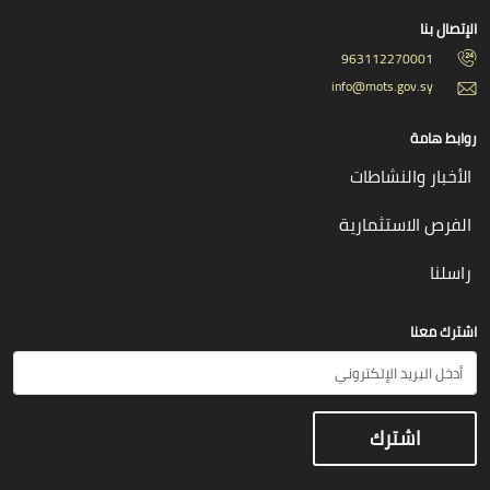
الإتصال بنا
963112270001
info@mots.gov.sy
روابط هامة
الأخبار والنشاطات
الفرص الاستثمارية
راسلنا
اشترك معنا