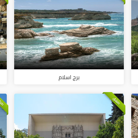
برج اسلام
طرط
دمشق