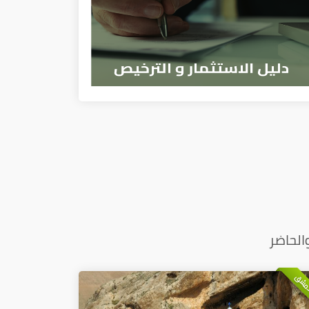
الحاضر
دمشق