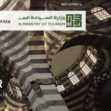
963112270001
وزارة ا
R
ACES