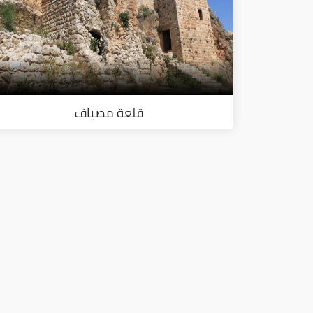
قلعة مصياف
ا