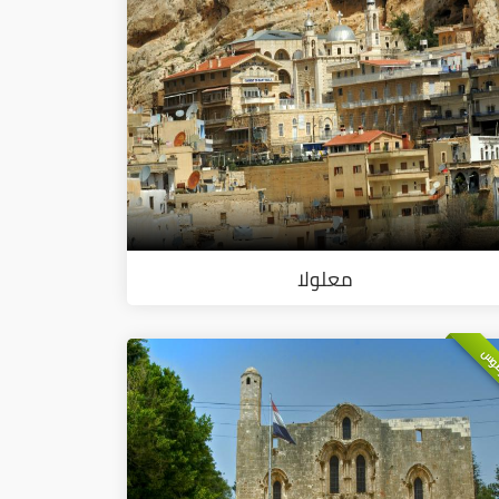
معلولا
وس