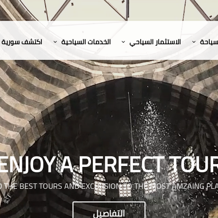
لسياحة
الاستثمار السياحي
الخدمات السياحية
اكتشف سورية
ENJOY A PERFECT TOU
D THE BEST TOURS AND EXCURSION TO THE MOST AMZAING PL
التفاصيل