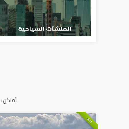
أماكن س
حماه