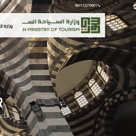
963112270001
وزارة ا
R
ACES