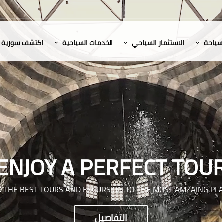
لسياحة
الاستثمار السياحي
الخدمات السياحية
اكتشف سورية
ENJOY A PERFECT TOU
D THE BEST TOURS AND EXCURSION TO THE MOST AMZAING PL
التفاصيل