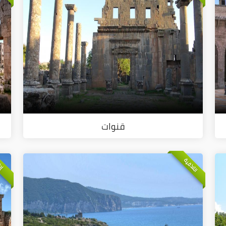
قنوات
اللاذقية
إد