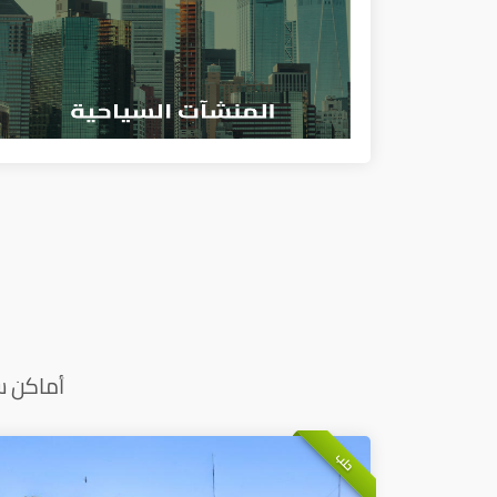
أماكن س
حلب