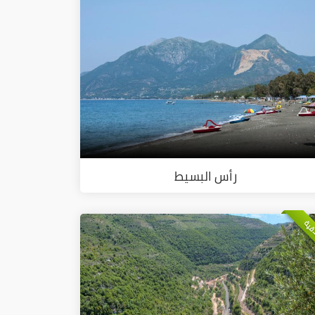
رأس البسيط
ذقية