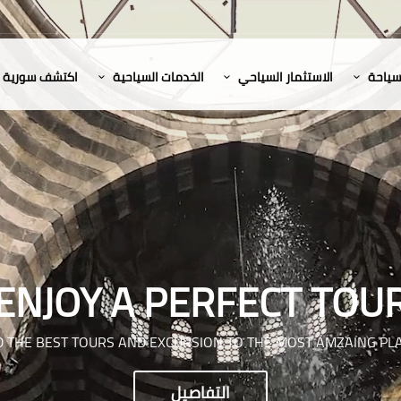
لسياحة
الاستثمار السياحي
الخدمات السياحية
اكتشف سورية
ENJOY A PERFECT TOU
D THE BEST TOURS AND EXCURSION TO THE MOST AMZAING PL
التفاصيل