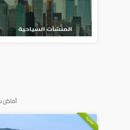
أماكن س
اللاذقية