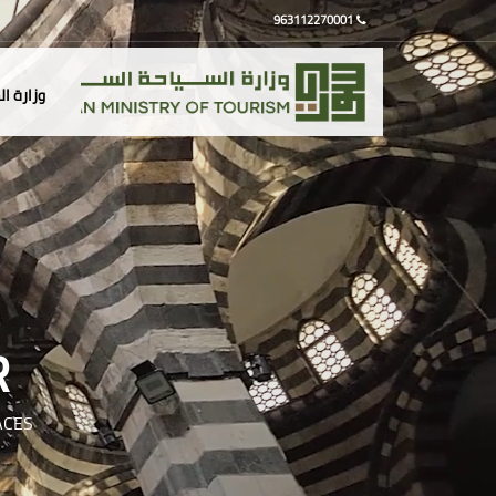
963112270001
وزارة ا
R
ACES