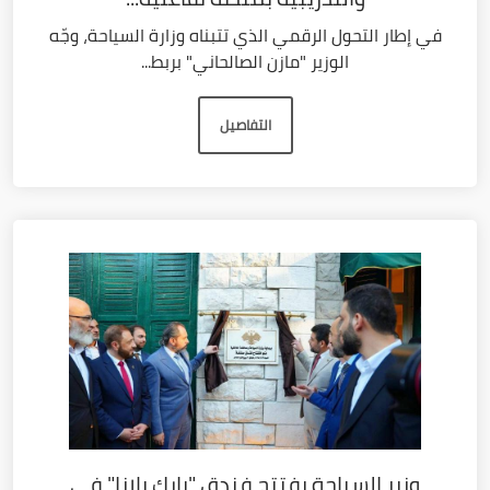
في إطار التحول الرقمي الذي تتبناه وزارة السياحة، وجّه
الوزير "مازن الصالحاني" بربط...
التفاصيل
وزير السياحة يفتتح فندق "بارك بلازا" في