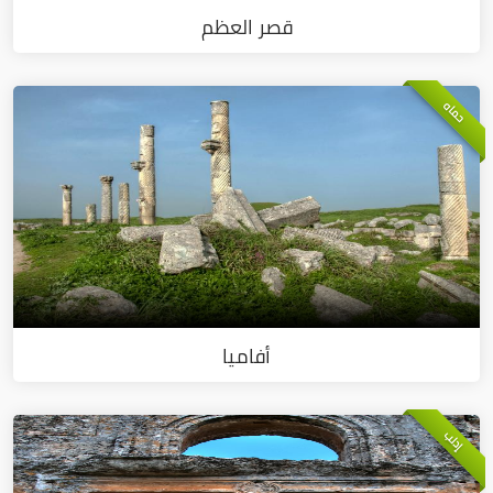
قصر العظم
حماه
أفاميا
إدلب