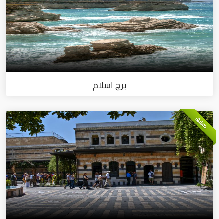
برج اسلام
دمشق