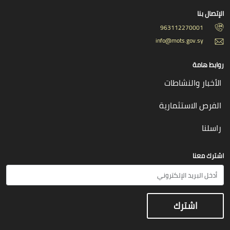
الإتصال بنا
963112270001
info@mots.gov.sy
روابط هامة
الأخبار والنشاطات
الفرص الاستثمارية
راسلنا
اشترك معنا