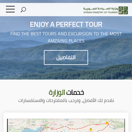
ENJOY A PERFECT TOUR
FIND THE BEST TOURS AND EXCURSION TO THE MOST
AMZAING PLACES
التفاصيل
خدمات
الوزارة
نقدم لك الأفضل، ونرحب بالمقترحات والاستفسارات