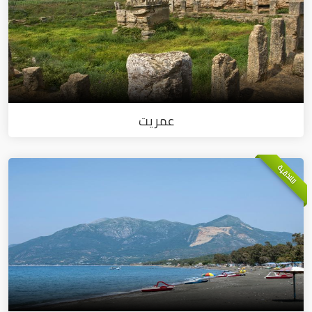
عمريت
اللاذقية