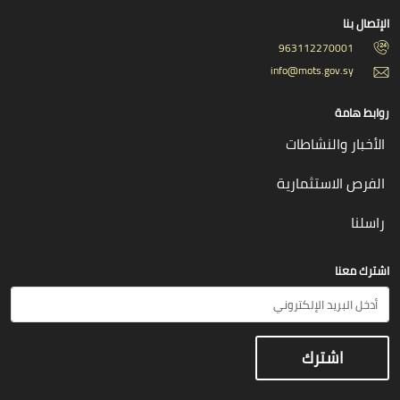
الإتصال بنا
963112270001
info@mots.gov.sy
روابط هامة
الأخبار والنشاطات
الفرص الاستثمارية
راسلنا
اشترك معنا