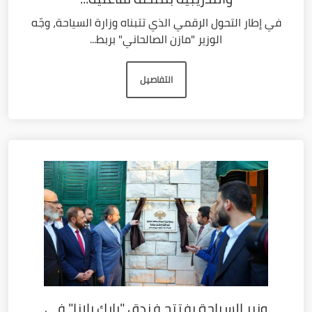
في إطار التحول الرقمي الذي تتبناه وزارة السياحة، وجّه
الوزير "مازن الصالحاني" بربط...
التفاصيل
وزير السياحة يفتتح فندق "بارك بلازا" في