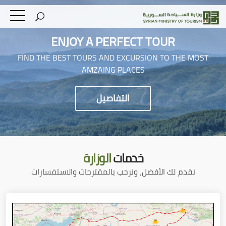
ENJOY A PERFECT TOUR
FIND THE BEST TOURS AND EXCURSION TO THE MOST
AMZAING PLACES
التفاصيل
خدمات
الوزارة
نقدم لك الأفضل، ونرحب بالمقترحات والاستفسارات