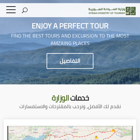
ENJOY A PERFECT TOUR
FIND THE BEST TOURS AND EXCURSION TO THE MOST
AMZAING PLACES
التفاصيل
خدمات
الوزارة
نقدم لك الأفضل، ونرحب بالمقترحات والاستفسارات