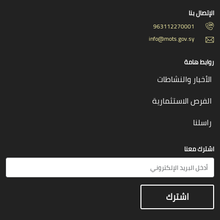
الإتصال بنا
963112270001
info@mots.gov.sy
روابط هامة
الأخبار والنشاطات
الفرص الاستثمارية
راسلنا
اشترك معنا