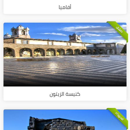
أفاميا
دمشق
كنيسة الزيتون
السويداء