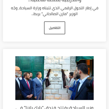
في إطار التحول الرقمي الذي تتبناه وزارة السياحة، وجّه
الوزير "مازن الصالحاني" بربط...
التفاصيل
وزير السياحة يفتتح فندق "بارك بلازا" في