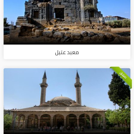
معبد عتيل
دمشق