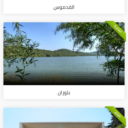
القدموس
اللاذقية
بلوران
دمشق