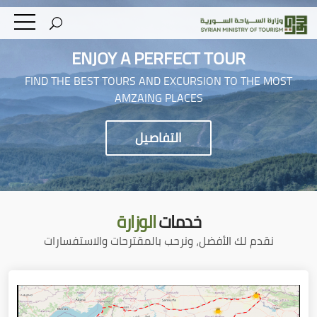
ENJOY A PERFECT TOUR
FIND THE BEST TOURS AND EXCURSION TO THE MOST
AMZAING PLACES
التفاصيل
خدمات
الوزارة
نقدم لك الأفضل، ونرحب بالمقترحات والاستفسارات