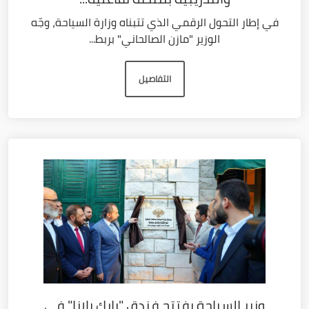
في إطار التحول الرقمي الذي تتبناه وزارة السياحة، وجّه
الوزير "مازن الصالحاني" بربط...
التفاصيل
وزير السياحة يفتتح فندق "بارك بلازا" في