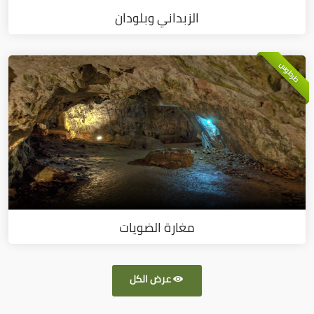
الزبداني وبلودان
طرطوس
مغارة الضويات
عرض الكل