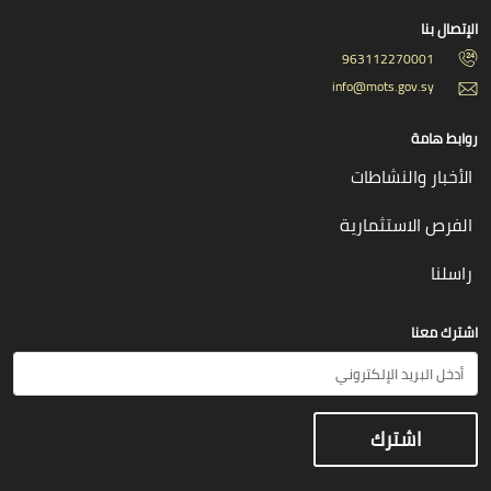
الإتصال بنا
963112270001
info@mots.gov.sy
روابط هامة
الأخبار والنشاطات
الفرص الاستثمارية
راسلنا
اشترك معنا