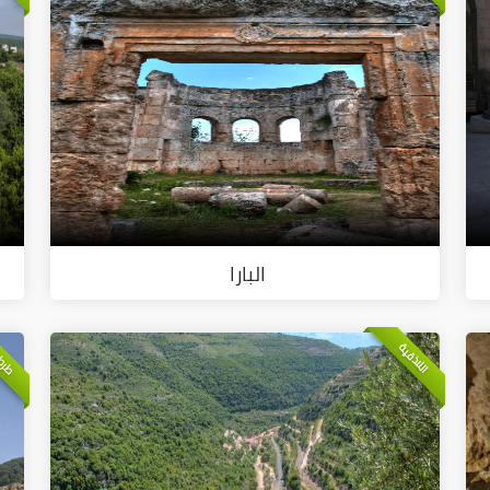
البارا
طرط
اللاذقية