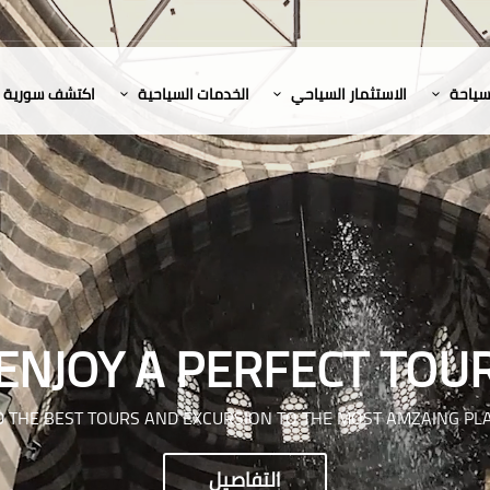
لسياحة
الاستثمار السياحي
الخدمات السياحية
اكتشف سورية
ENJOY A PERFECT TOU
D THE BEST TOURS AND EXCURSION TO THE MOST AMZAING PL
التفاصيل