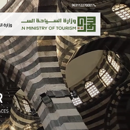
963112270001
وزارة ا
R
ACES