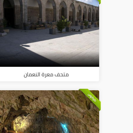
متحف معرة النعمان
طرطوس