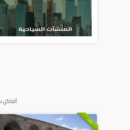
أماكن س
إدلب