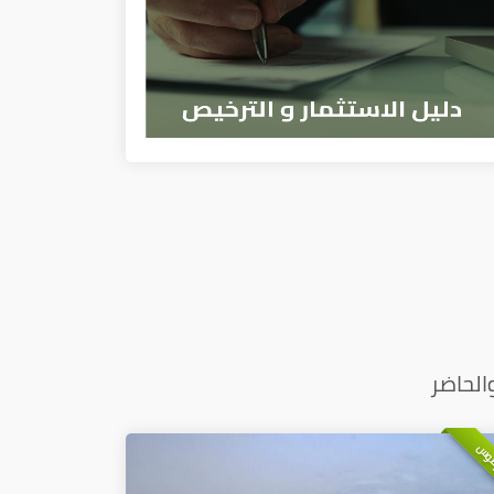
الحاضر
وس