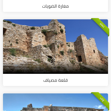
مغارة الضويات
حماه
قلعة مصياف
إدلب