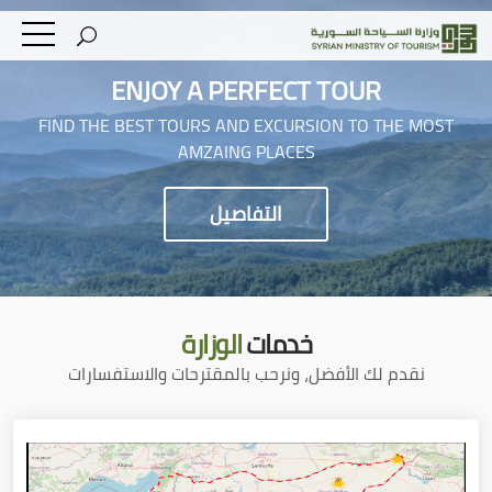
ENJOY A PERFECT TOUR
FIND THE BEST TOURS AND EXCURSION TO THE MOST
AMZAING PLACES
التفاصيل
خدمات
الوزارة
نقدم لك الأفضل، ونرحب بالمقترحات والاستفسارات