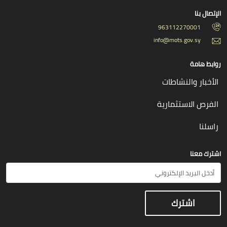
الإتصال بنا
963112270001
info@mots.gov.sy
روابط هامة
الأخبار والنشاطات
الفرص الاستثمارية
راسلنا
اشترك معنا