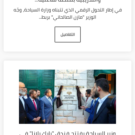
في إطار التحول الرقمي الذي تتبناه وزارة السياحة، وجّه
الوزير "مازن الصالحاني" بربط...
التفاصيل
وزير السياحة يفتتح فندق "بارك بلازا" في