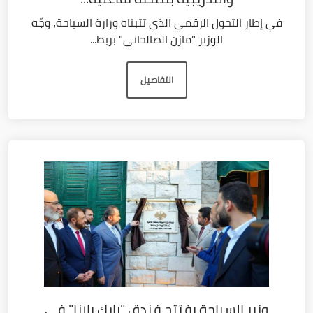
في إطار التحول الرقمي الذي تتبناه وزارة السياحة، وجّه
الوزير "مازن الصالحاني" بربط...
التفاصيل
وزير السياحة يفتتح فندق "بارك بلازا" في