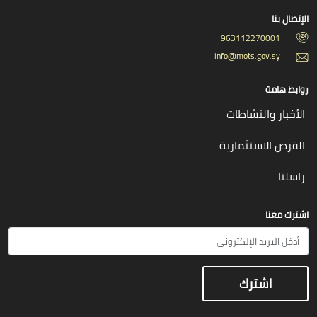
الإتصال بنا
963112270001
info@mots.gov.sy
روابط هامة
الأخبار والنشاطات
الفرص الاستثمارية
راسلنا
اشترك معنا