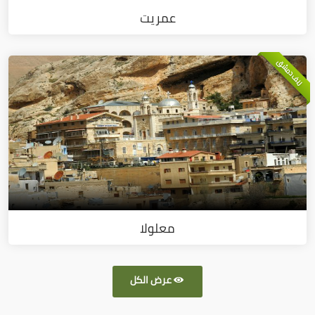
عمريت
ريف دمشق
معلولا
عرض الكل