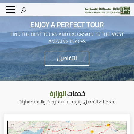
ENJOY A PERFECT TOUR
FIND THE BEST TOURS AND EXCURSION TO THE MOST
AMZAING PLACES
التفاصيل
خدمات
الوزارة
نقدم لك الأفضل، ونرحب بالمقترحات والاستفسارات