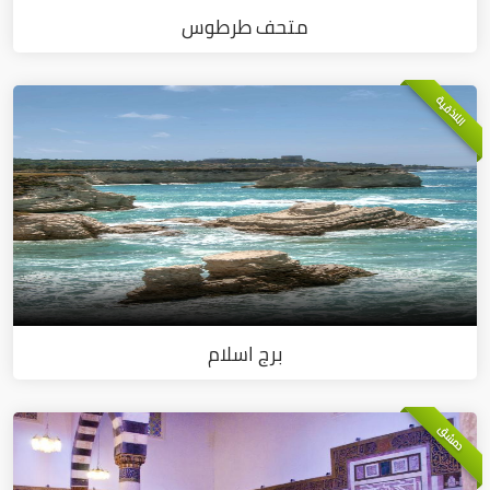
متحف طرطوس
اللاذقية
برج اسلام
دمشق