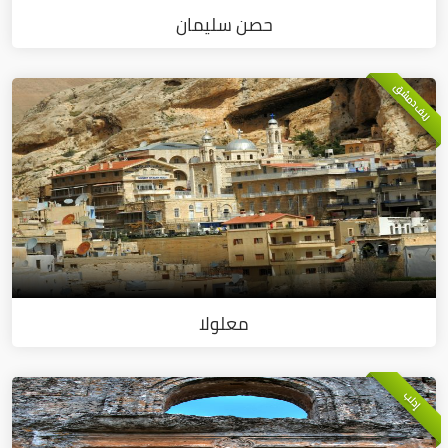
حصن سليمان
ريف دمشق
معلولا
إدلب