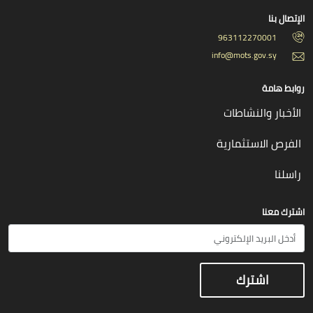
الإتصال بنا
963112270001
info@mots.gov.sy
روابط هامة
الأخبار والنشاطات
الفرص الاستثمارية
راسلنا
اشترك معنا