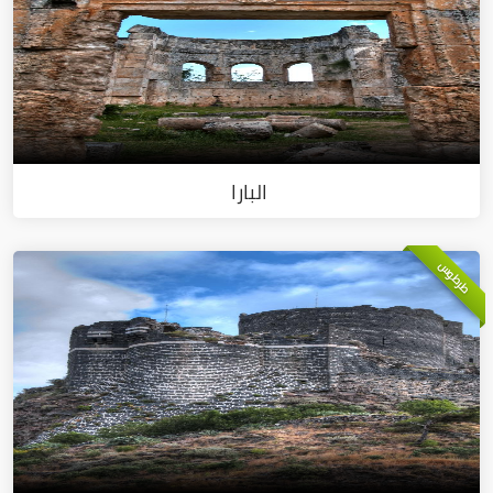
البارا
طرطوس