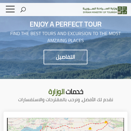
ENJOY A PERFECT TOUR
FIND THE BEST TOURS AND EXCURSION TO THE MOST
AMZAING PLACES
التفاصيل
خدمات
الوزارة
نقدم لك الأفضل، ونرحب بالمقترحات والاستفسارات