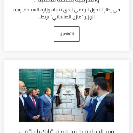
في إطار التحول الرقمي الذي تتبناه وزارة السياحة، وجّه
الوزير "مازن الصالحاني" بربط...
التفاصيل
وزير السياحة يفتتح فندق "بارك بلازا" في