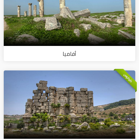
أفاميا
طرطوس