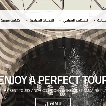
لسياحة
الاستثمار السياحي
الخدمات السياحية
اكتشف سورية
ENJOY A PERFECT TOU
D THE BEST TOURS AND EXCURSION TO THE MOST AMZAING PL
التفاصيل