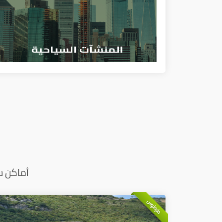
أماكن س
طرطوس