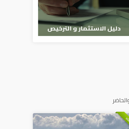
الحاضر
اه