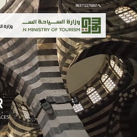
963112270001
وزارة ا
R
ACES