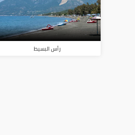
رأس البسيط
ا