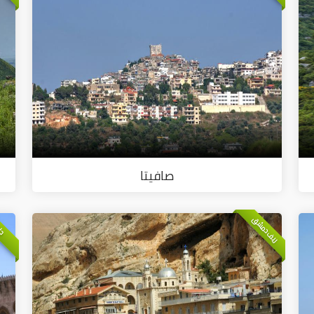
صافيتا
ريف دمشق
حل