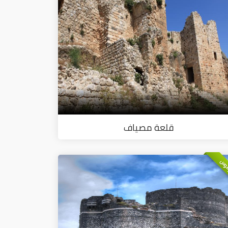
قلعة مصياف
وس