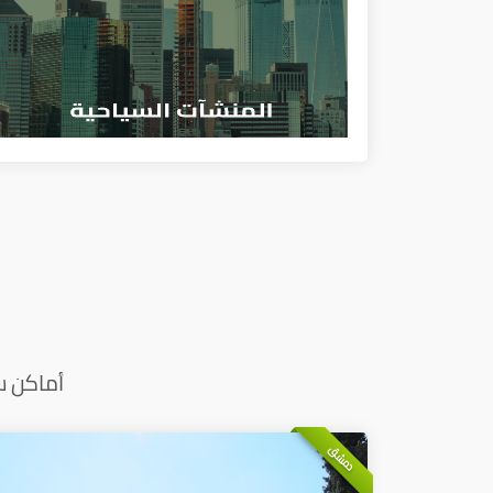
أماكن س
دمشق