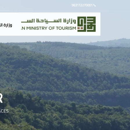
963112270001
وزارة ا
R
ACES