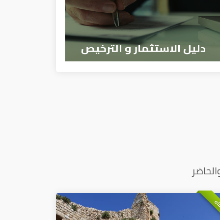
الحاضر
اه