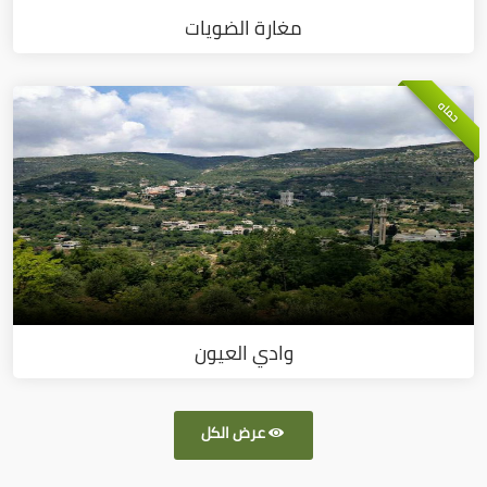
مغارة الضويات
حماه
وادي العيون
عرض الكل