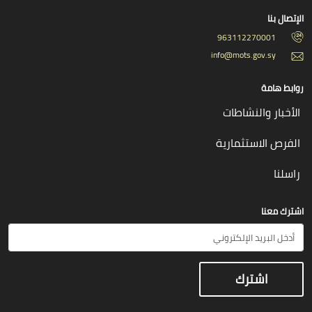
الإتصال بنا
963112270001
info@mots.gov.sy
روابط هامة
الأخبار والنشاطات
الفرص الاستثمارية
راسلنا
اشترك معنا