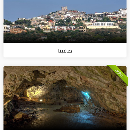
صافيتا
طرطوس