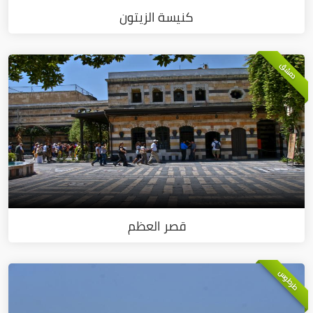
كنيسة الزيتون
دمشق
قصر العظم
طرطوس