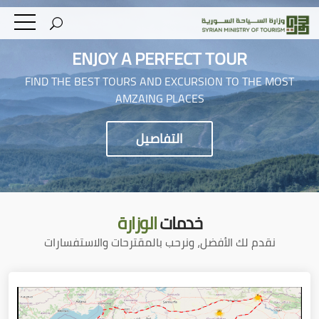
ENJOY A PERFECT TOUR
FIND THE BEST TOURS AND EXCURSION TO THE MOST
AMZAING PLACES
التفاصيل
خدمات
الوزارة
نقدم لك الأفضل، ونرحب بالمقترحات والاستفسارات