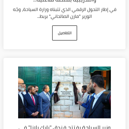
في إطار التحول الرقمي الذي تتبناه وزارة السياحة، وجّه
الوزير "مازن الصالحاني" بربط...
التفاصيل
وزير السياحة يفتتح فندق "بارك بلازا" في