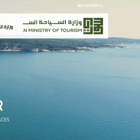
963112270001
وزارة ا
R
ACES