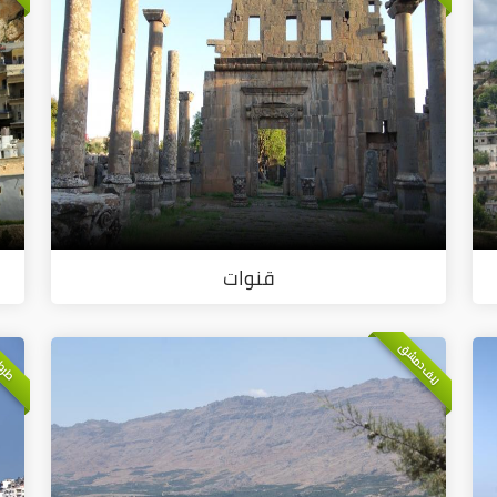
قنوات
ريف دمشق
طرط