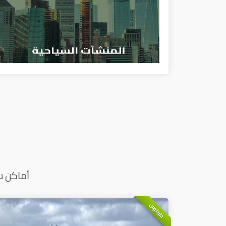
أماكن س
طرطوس