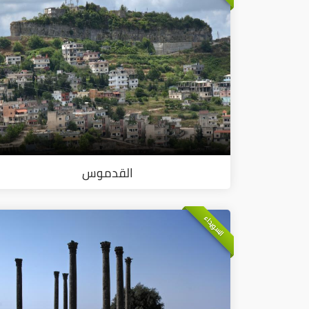
القدموس
السويداء