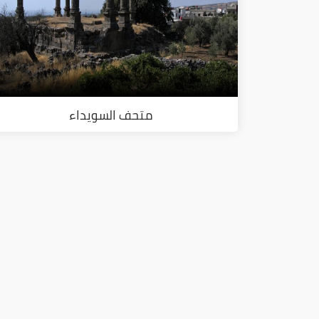
متحف السويداء
ا