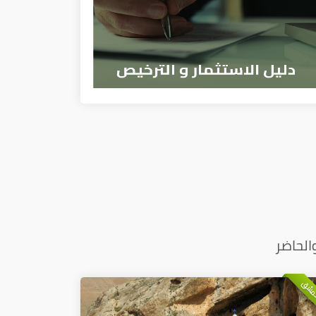
الحاضر
دمشق