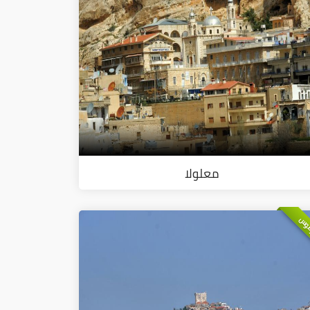
معلولا
وس