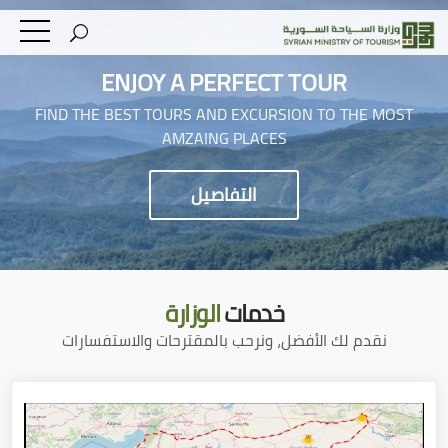
ENJOY A PERFECT TOUR
FIND THE BEST TOURS AND EXCURSION TO THE MOST
AMZAING PLACES
التفاصيل
خدمات
الوزارة
نقدم لك الأفضل، ونرحب بالمقترحات والاستفسارات