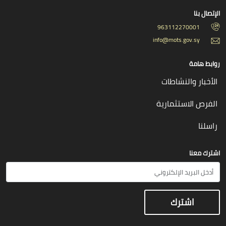
الإتصال بنا
963112270001
info@mots.gov.sy
روابط هامة
الأخبار والنشاطات
الفرص الاستثمارية
راسلنا
اشترك معنا