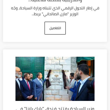
في إطار التحول الرقمي الذي تتبناه وزارة السياحة، وجّه
الوزير "مازن الصالحاني" بربط...
التفاصيل
وزير السياحة يفتتح فندق "بارك بلازا" في