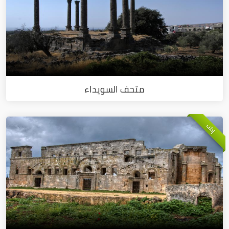
متحف السويداء
إدلب