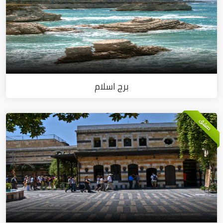
برج اسلام
دمشق