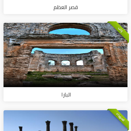
قصر العظم
إدلب
البارا
السويداء