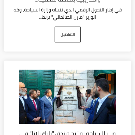
في إطار التحول الرقمي الذي تتبناه وزارة السياحة، وجّه
الوزير "مازن الصالحاني" بربط...
التفاصيل
وزير السياحة يفتتح فندق "بارك بلازا" في