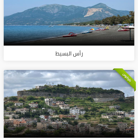
رأس البسيط
طرطوس