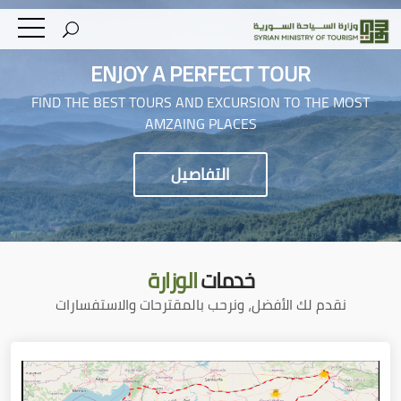
ENJOY A PERFECT TOUR
FIND THE BEST TOURS AND EXCURSION TO THE MOST
AMZAING PLACES
التفاصيل
خدمات
الوزارة
نقدم لك الأفضل، ونرحب بالمقترحات والاستفسارات