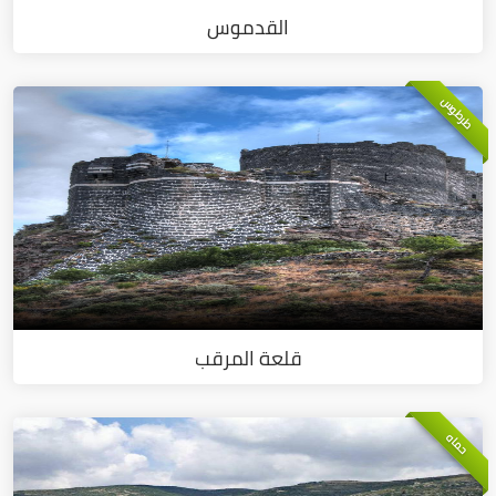
القدموس
طرطوس
قلعة المرقب
حماه