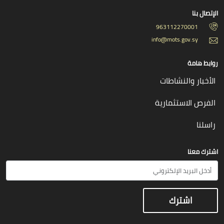
الإتصال بنا
963112270001
info@mots.gov.sy
روابط هامة
الأخبار والنشاطات
الفرص الاستثمارية
راسلنا
اشترك معنا