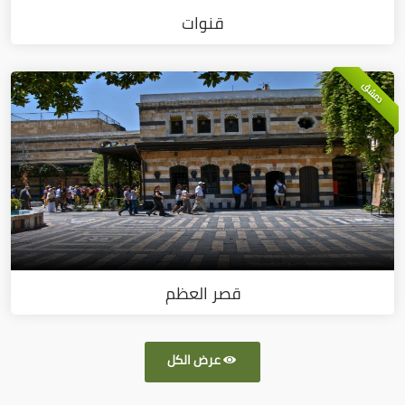
قنوات
دمشق
قصر العظم
عرض الكل