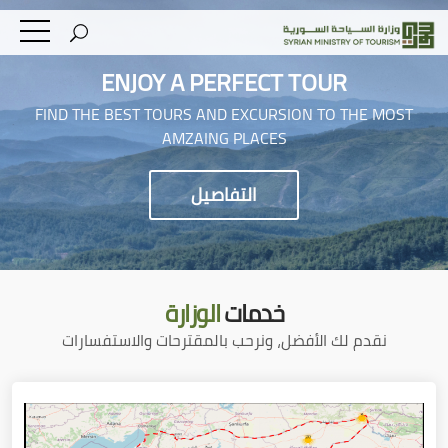
ENJOY A PERFECT TOUR
FIND THE BEST TOURS AND EXCURSION TO THE MOST
AMZAING PLACES
التفاصيل
خدمات
الوزارة
نقدم لك الأفضل، ونرحب بالمقترحات والاستفسارات