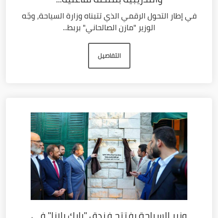
في إطار التحول الرقمي الذي تتبناه وزارة السياحة، وجّه
الوزير "مازن الصالحاني" بربط...
التفاصيل
وزير السياحة يفتتح فندق "بارك بلازا" في