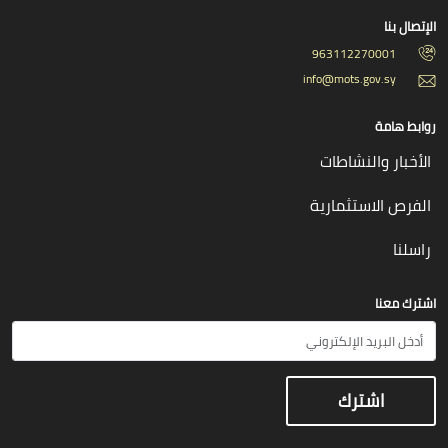
الإتصال بنا
963112270001
info@mots.gov.sy
روابط هامة
الأخبار والنشاطات
الفرص الاستثمارية
راسلنا
اشترك معنا