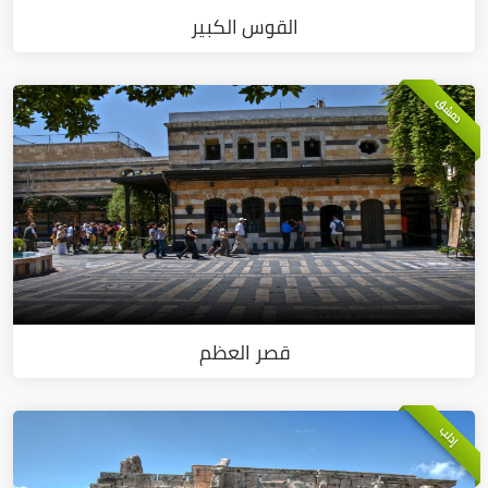
القوس الكبير
دمشق
قصر العظم
إدلب