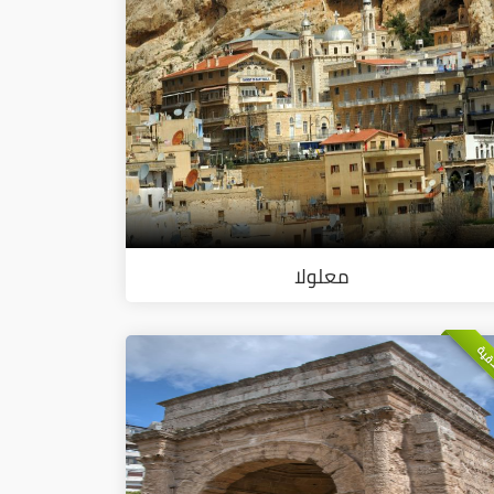
معلولا
ذقية