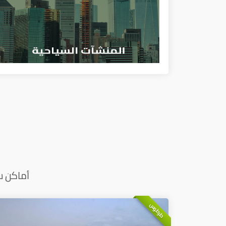
أماكن س
طرطوس