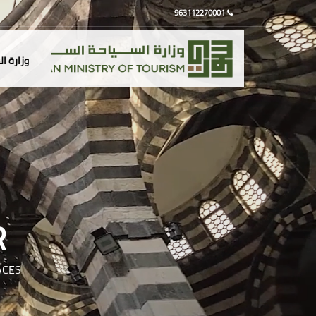
963112270001
وزارة ا
R
ACES