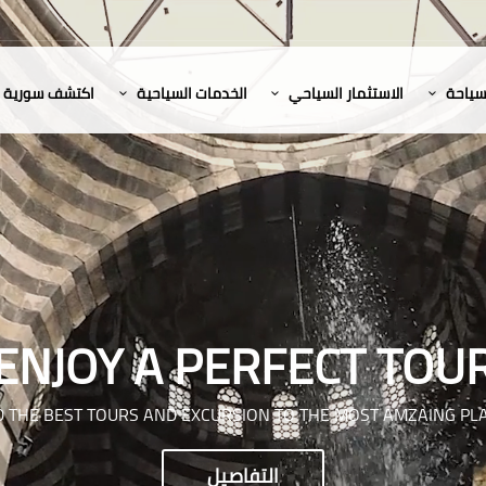
لسياحة
الاستثمار السياحي
الخدمات السياحية
اكتشف سورية
ENJOY A PERFECT TOU
D THE BEST TOURS AND EXCURSION TO THE MOST AMZAING PL
التفاصيل