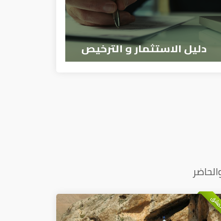
الحاضر
دمشق