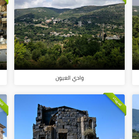
وادي العيون
السويداء
اللا