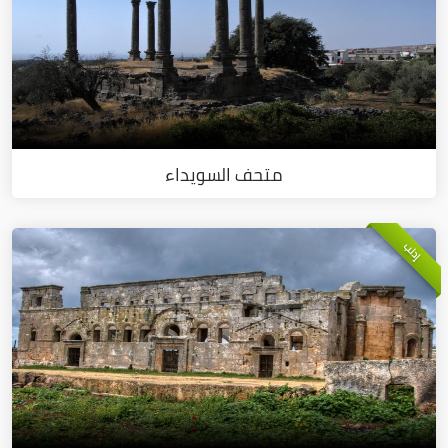
متحف السويداء
إدلب