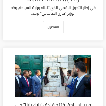
في إطار التحول الرقمي الذي تتبناه وزارة السياحة، وجّه
الوزير "مازن الصالحاني" بربط...
التفاصيل
وزير السياحة يفتتح فندق "بارك بلازا" في