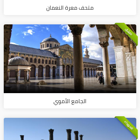
متحف معرة النعمان
دمشق
الجامع الأموي
السويداء