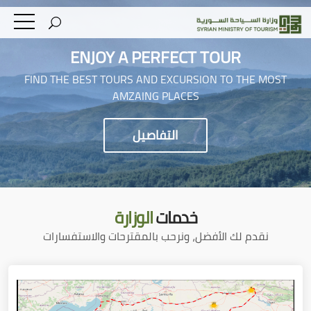
ENJOY A PERFECT TOUR
FIND THE BEST TOURS AND EXCURSION TO THE MOST
AMZAING PLACES
التفاصيل
خدمات
الوزارة
نقدم لك الأفضل، ونرحب بالمقترحات والاستفسارات