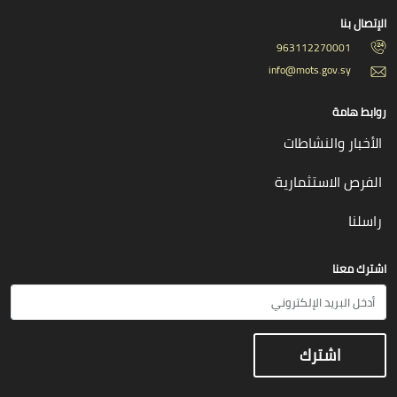
الإتصال بنا
963112270001
info@mots.gov.sy
روابط هامة
الأخبار والنشاطات
الفرص الاستثمارية
راسلنا
اشترك معنا