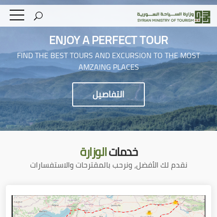
ENJOY A PERFECT TOUR
FIND THE BEST TOURS AND EXCURSION TO THE MOST
AMZAING PLACES
التفاصيل
خدمات
الوزارة
نقدم لك الأفضل، ونرحب بالمقترحات والاستفسارات