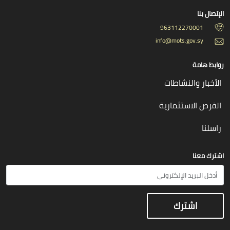
الإتصال بنا
963112270001
info@mots.gov.sy
روابط هامة
الأخبار والنشاطات
الفرص الاستثمارية
راسلنا
اشترك معنا