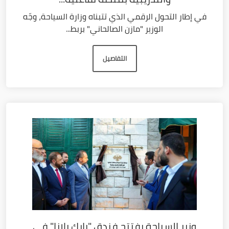
في إطار التحول الرقمي الذي تتبناه وزارة السياحة، وجّه
الوزير "مازن الصالحاني" بربط...
التفاصيل
وزير السياحة يفتتح فندق "بارك بلازا" في