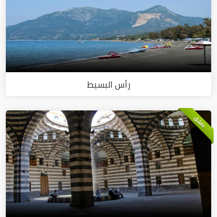
رأس البسيط
دمشق