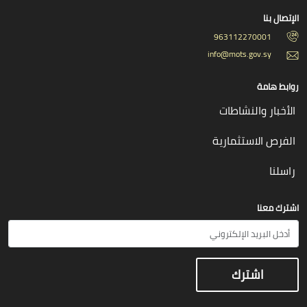
الإتصال بنا
963112270001
info@mots.gov.sy
روابط هامة
الأخبار والنشاطات
الفرص الاستثمارية
راسلنا
اشترك معنا