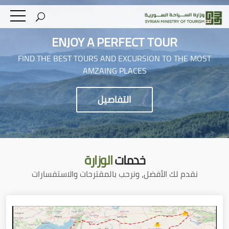
ENJOY A PERFECT TOUR
FIND THE BEST TOURS AND EXCURSION TO THE MOST
AMZAING PLACES
التفاصيل
خدمات
الوزارة
نقدم لك الأفضل، ونرحب بالمقترحات والاستفسارات