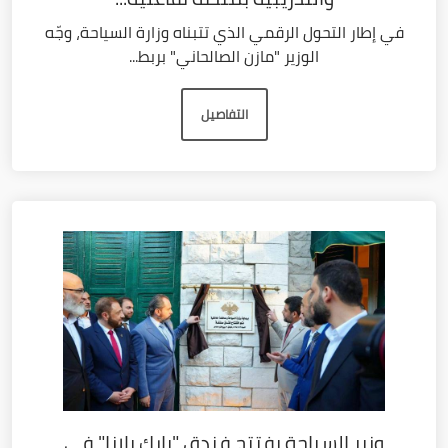
في إطار التحول الرقمي الذي تتبناه وزارة السياحة، وجّه
الوزير "مازن الصالحاني" بربط...
التفاصيل
وزير السياحة يفتتح فندق "بارك بلازا" في