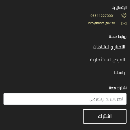
الإتصال بنا
963112270001
info@mots.gov.sy
روابط هامة
الأخبار والنشاطات
الفرص الاستثمارية
راسلنا
اشترك معنا