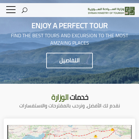
ENJOY A PERFECT TOUR
FIND THE BEST TOURS AND EXCURSION TO THE MOST
AMZAING PLACES
التفاصيل
خدمات
الوزارة
نقدم لك الأفضل، ونرحب بالمقترحات والاستفسارات