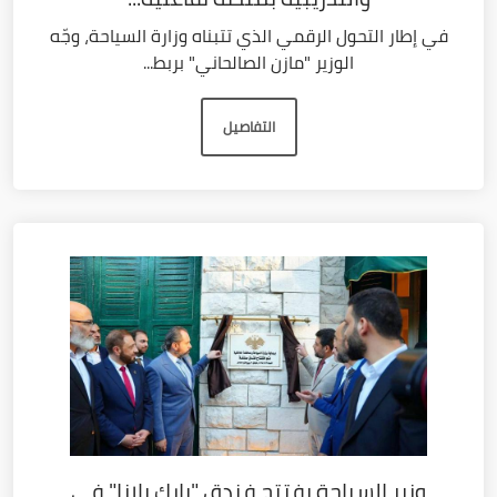
في إطار التحول الرقمي الذي تتبناه وزارة السياحة، وجّه
الوزير "مازن الصالحاني" بربط...
التفاصيل
وزير السياحة يفتتح فندق "بارك بلازا" في