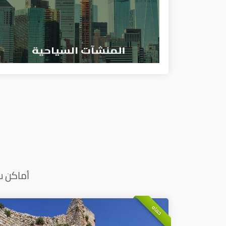
أماكن س
حماه