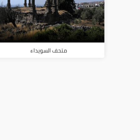
متحف السويداء
ا