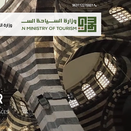
963112270001
وزارة ا
R
ACES