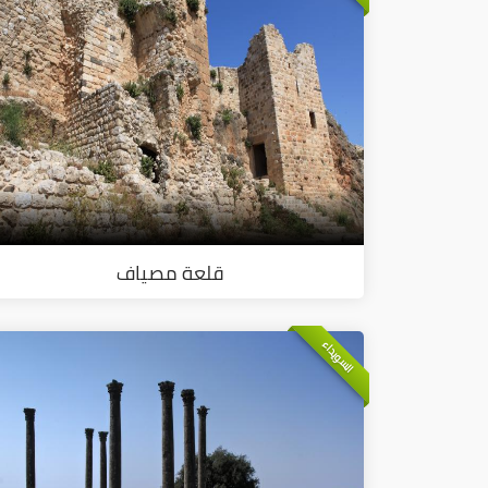
قلعة مصياف
السويداء