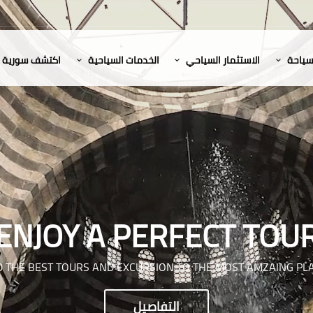
لسياحة
الاستثمار السياحي
الخدمات السياحية
اكتشف سورية
ENJOY A PERFECT TOU
D THE BEST TOURS AND EXCURSION TO THE MOST AMZAING PL
التفاصيل