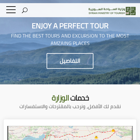
ENJOY A PERFECT TOUR
FIND THE BEST TOURS AND EXCURSION TO THE MOST
AMZAING PLACES
التفاصيل
خدمات
الوزارة
نقدم لك الأفضل، ونرحب بالمقترحات والاستفسارات