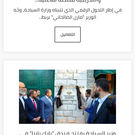
في إطار التحول الرقمي الذي تتبناه وزارة السياحة، وجّه
الوزير "مازن الصالحاني" بربط...
التفاصيل
وزير السياحة يفتتح فندق "بارك بلازا" في