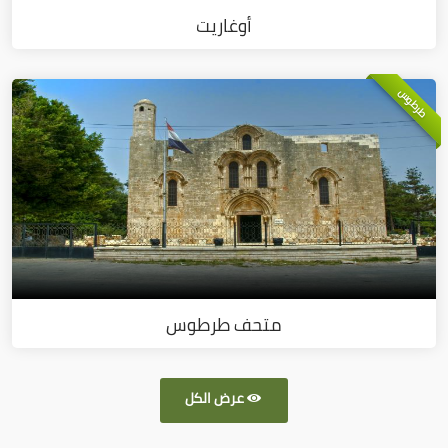
أوغاريت
طرطوس
متحف طرطوس
عرض الكل