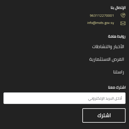
الإتصال بنا
963112270001
info@mots.gov.sy
روابط هامة
الأخبار والنشاطات
الفرص الاستثمارية
راسلنا
اشترك معنا