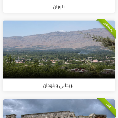
بلوران
ريف دمشق
الزبداني وبلودان
إدلب