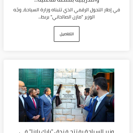
في إطار التحول الرقمي الذي تتبناه وزارة السياحة، وجّه
الوزير "مازن الصالحاني" بربط...
التفاصيل
وزير السياحة يفتتح فندق "بارك بلازا" في