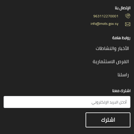
الإتصال بنا
963112270001
info@mots.gov.sy
روابط هامة
الأخبار والنشاطات
الفرص الاستثمارية
راسلنا
اشترك معنا