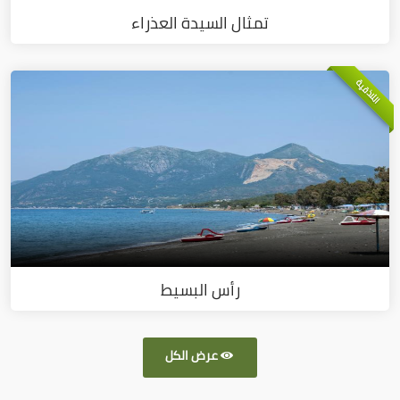
تمثال السيدة العذراء
اللاذقية
رأس البسيط
عرض الكل