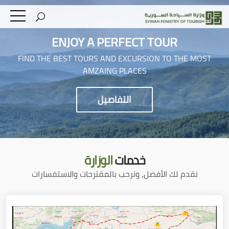
ENJOY A PERFECT TOUR
FIND THE BEST TOURS AND EXCURSION TO THE MOST
AMZAING PLACES
التفاصيل
خدمات
الوزارة
نقدم لك الأفضل، ونرحب بالمقترحات والاستفسارات