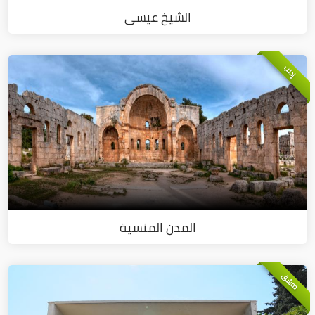
الشيخ عيسى
إدلب
المدن المنسية
دمشق