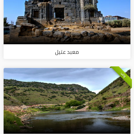
معبد عتيل
إدلب