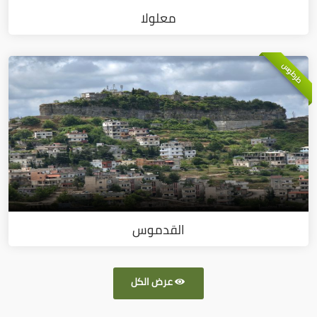
معلولا
طرطوس
القدموس
عرض الكل