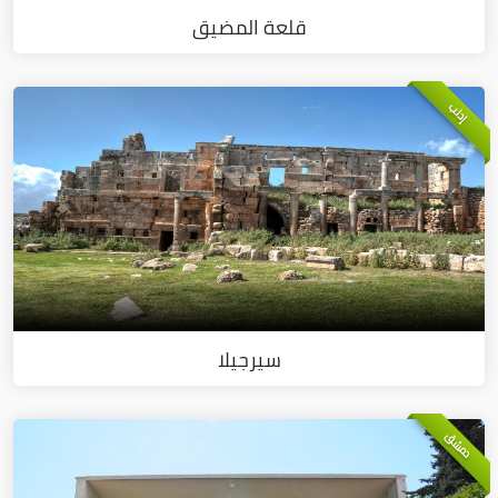
قلعة المضيق
إدلب
سيرجيلا
دمشق