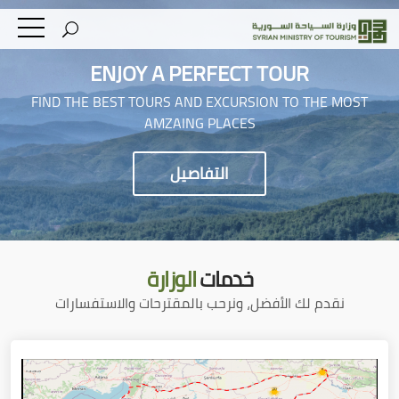
ENJOY A PERFECT TOUR
FIND THE BEST TOURS AND EXCURSION TO THE MOST
AMZAING PLACES
التفاصيل
خدمات
الوزارة
نقدم لك الأفضل، ونرحب بالمقترحات والاستفسارات