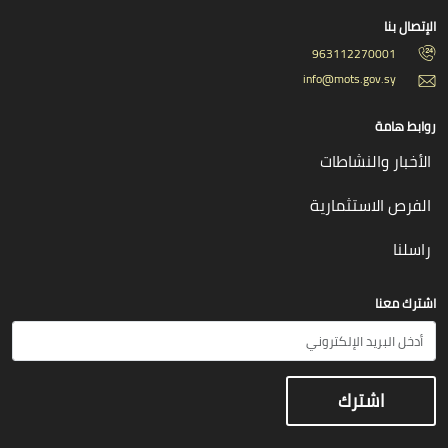
الإتصال بنا
963112270001
info@mots.gov.sy
روابط هامة
الأخبار والنشاطات
الفرص الاستثمارية
راسلنا
اشترك معنا