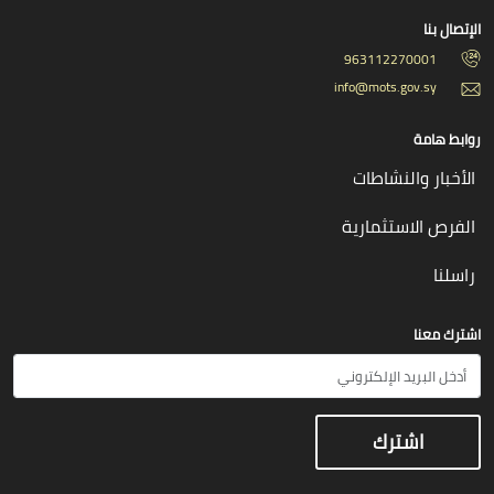
الإتصال بنا
963112270001
info@mots.gov.sy
روابط هامة
الأخبار والنشاطات
الفرص الاستثمارية
راسلنا
اشترك معنا