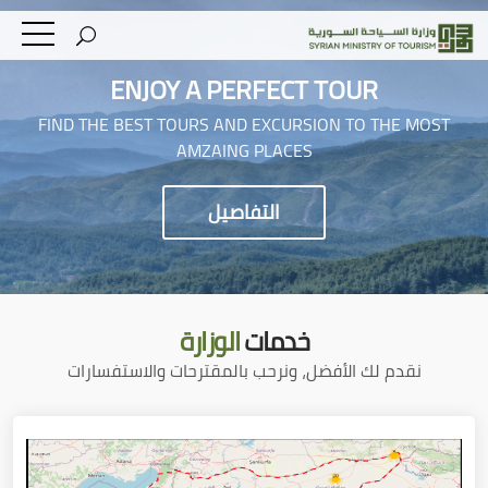
ENJOY A PERFECT TOUR
FIND THE BEST TOURS AND EXCURSION TO THE MOST
AMZAING PLACES
التفاصيل
خدمات
الوزارة
نقدم لك الأفضل، ونرحب بالمقترحات والاستفسارات