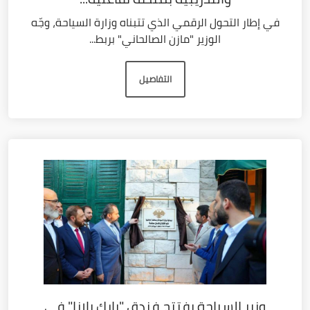
في إطار التحول الرقمي الذي تتبناه وزارة السياحة، وجّه
الوزير "مازن الصالحاني" بربط...
التفاصيل
وزير السياحة يفتتح فندق "بارك بلازا" في