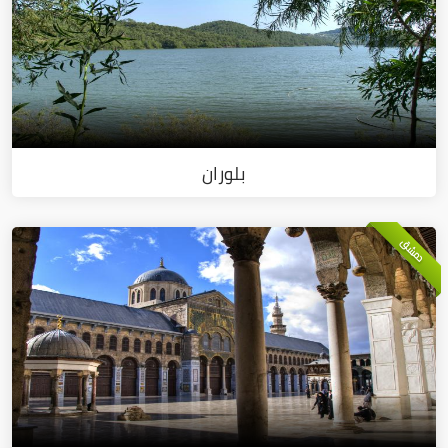
بلوران
دمشق