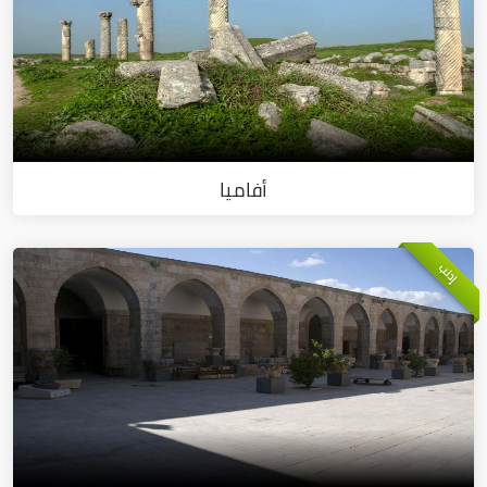
أفاميا
إدلب