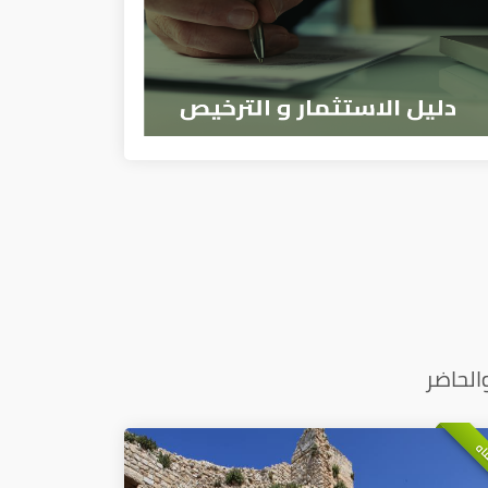
الحاضر
اه