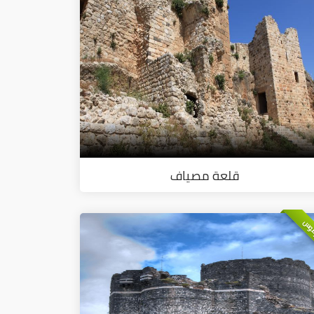
قلعة مصياف
وس