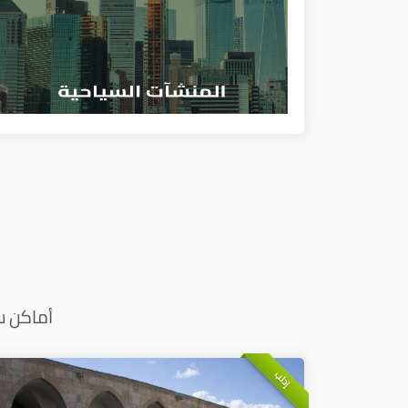
أماكن س
إدلب