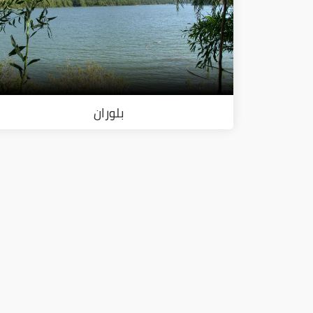
بلوران
ا