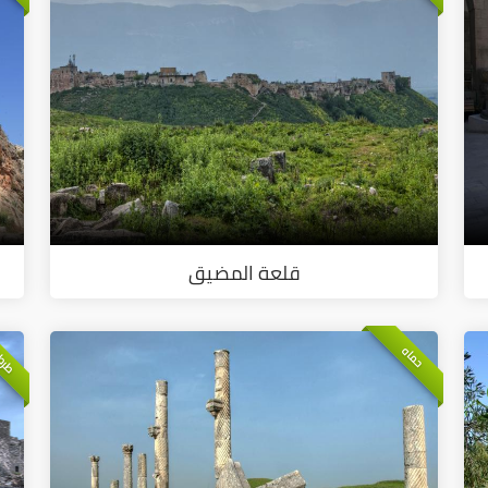
قلعة المضيق
طرط
حماه