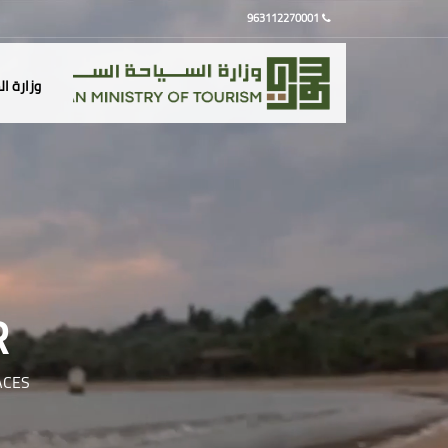
963112270001
وزارة ا
R
ACES